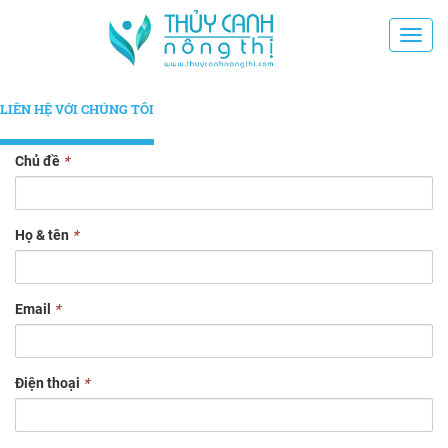
Toggl
navig
LIÊN HỆ VỚI CHÚNG TÔI
Chủ đề
*
Họ & tên
*
Email
*
Điện thoại
*