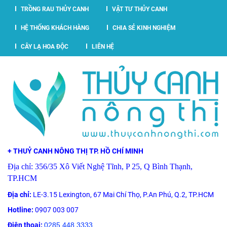
TRỒNG RAU THỦY CANH
VẬT TƯ THỦY CANH
HỆ THỐNG KHÁCH HÀNG
CHIA SẺ KINH NGHIỆM
CÂY LẠ HOA ĐỘC
LIÊN HỆ
+ THUỶ CANH NÔNG THỊ TP. HỒ CHÍ MINH
Địa chỉ: 356/35 Xô Viết Nghệ Tĩnh, P 25, Q Bình Thạnh,
TP.HCM
Địa chỉ:
LE-3.15 Lexington, 67 Mai Chí Thọ, P.An Phú, Q.2, TP.HCM
Hotline:
0907 003 007
Điện thoại:
0285 448 3333