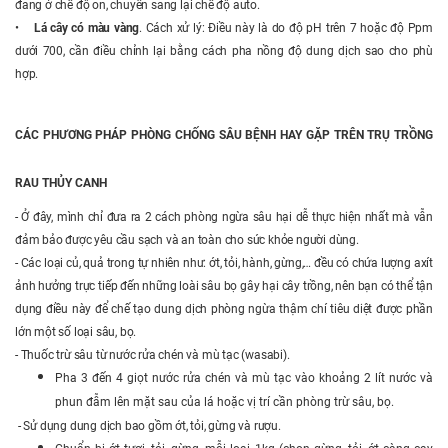
đang ở chế độ on, chuyển sang lại chế độ auto.
•
Lá cây có màu vàng
. Cách xử lý: Điều này là do độ pH trên 7 hoặc độ Ppm
dưới 700, cần điều chỉnh lại bằng cách pha nồng độ dung dịch sao cho phù
hợp.
CÁC PHƯƠNG PHÁP PHÒNG CHỐNG SÂU BỆNH HAY GẶP TRÊN TRỤ TRỒNG
RAU THỦY CANH
- Ở đây, mình chỉ đưa ra 2 cách phòng ngừa sâu hại dễ thực hiện nhất mà vẫn
đảm bảo được yêu cầu sạch và an toàn cho sức khỏe người dùng.
- Các loại củ, quả trong tự nhiên như: ớt, tỏi, hành, gừng,… đều có chứa lượng axít
ảnh hưởng trực tiếp đến những loài sâu bọ gây hại cây trồng, nên bạn có thể tận
dụng điều này để chế tạo dung dịch phòng ngừa thậm chí tiêu diệt được phần
lớn một số loại sâu, bọ.
- Thuốc trừ sâu từ nước rửa chén và mù tạc (wasabi).
Pha 3 đến 4 giọt nước rửa chén và mù tạc vào khoảng 2 lít nước và
phun đẫm lên mặt sau của lá hoặc vị trí cần phòng trừ sâu, bọ.
- Sử dụng dung dịch bao gồm ớt, tỏi, gừng và rượu.