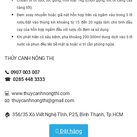
Chuẩn bị ớt tươi, tỏi, gừng, mỗi loại 1kg (chọn gừng, tỏi, ớt càng cay
càng tốt).
Đem xoay nhuyễn hoặc giã nát hỗn hợp trên và ngâm vào trong 3 lít
rượu.Đặt vào thùng kín khoảng từ 15 đến 20 ngày làm cho tinh dầu
cay của hỗn hợp ngấm đều với rượu rồi đem ra sử dụng.
Khi phát hiện có sâu bệnh, pha khoảng 200-300ml dung dịch vào 5 lít
nước và phun đều lên bề mặt lá hoặc vị trí cần phòng ngừa.
THỦY CANH NÔNG THỊ
📞 0907 003 007
☎ 0285 448 3333
💻 www.thuycanhnongthi.com
📧 thuycanhnongthi@gmail.com
🏠 356/35 Xô Viết Nghệ Tĩnh, P.25, Bình Thạnh, Tp.HCM
Đặt hàng