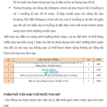
50 lít nước tùy theo từng loại trụ) ở đây mình sử dụng loại 50 lít.
Thông thường với nồng độ 200ppm, mình sẽ pha theo tỉ lệ 2 muỗng A
và 1 muỗng B vào 50 lít nước. Ở đây, muốn pha với nồng độ vào
khoảng 700 đến 900ppm, mình sẽ cho vào 8 muỗng A và đợi 30 giây,
sau đó sẽ cho tiếp vào 4 muỗng B, đến đây mình đã hoàn thành được
dung dịch dinh dưỡng muốn pha.
-Mỗi loại rau đều có lượng dinh dưỡng khác nhau, và do đặt tính có thể trồng
nhiều loại rau trên cùng 1 thân trụ nên ta sẽ sử dụng mức dinh dưỡng bình quân
cho tất cả các loại rau trồng, bạn có thể tham khảo bảng thông số nồng độ
Ppm cho loại rau như sau:
PHÂN PHỐI THỜI GIAN TƯỚI NƯỚC PHÙ HỢP
- Khi trồng rau thủy canh, bạn nên lưu ý đến thời gian bơm nước sao cho phù
hợp.