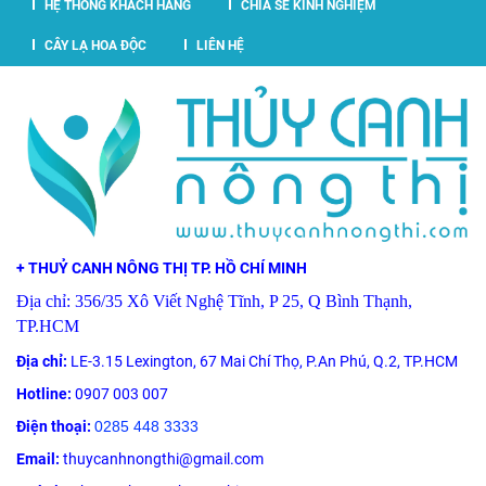
HỆ THỐNG KHÁCH HÀNG
CHIA SẺ KINH NGHIỆM
CÂY LẠ HOA ĐỘC
LIÊN HỆ
+ THUỶ CANH NÔNG THỊ TP. HỒ CHÍ MINH
Địa chỉ: 356/35 Xô Viết Nghệ Tĩnh, P 25, Q Bình Thạnh,
TP.HCM
Địa chỉ:
LE-3.15 Lexington, 67 Mai Chí Thọ, P.An Phú, Q.2, TP.HCM
Hotline:
0907 003 007
Điện thoại:
0285 448 3333
Email:
thuycanhnongthi@gmail.com