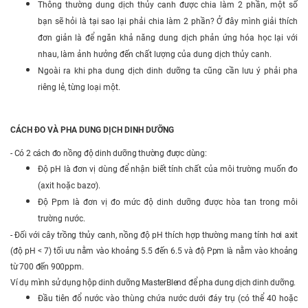
Thông thường dung dịch thủy canh được chia làm 2 phần, một số
bạn sẽ hỏi là tại sao lại phải chia làm 2 phần? Ở đây mình giải thích
đơn giản là để ngăn khả năng dung dịch phản ứng hóa học lại với
nhau, làm ảnh hưởng đến chất lượng của dung dịch thủy canh.
Ngoài ra khi pha dung dịch dinh dưỡng ta cũng cần lưu ý phải pha
riêng lẻ, từng loại một.
CÁCH ĐO VÀ PHA DUNG DỊCH DINH DƯỠNG
- Có 2 cách đo nồng độ dinh dưỡng thường được dùng:
Độ pH là đơn vị dùng để nhận biết tính chất của môi trường muốn đo
(axit hoặc bazơ).
Độ Ppm là đơn vị đo mức độ dinh dưỡng được hòa tan trong môi
trường nước.
- Đối với cây trồng thủy canh, nồng độ pH thích hợp thường mang tính hơi axit
(độ pH < 7) tối ưu nằm vào khoảng 5.5 đến 6.5 và độ Ppm là nằm vào khoảng
từ 700 đến 900ppm.
Ví dụ mình sử dụng hộp dinh dưỡng MasterBlend để pha dung dịch dinh dưỡng.
Đầu tiên đổ nước vào thùng chứa nước dưới đáy trụ (có thể 40 hoặc