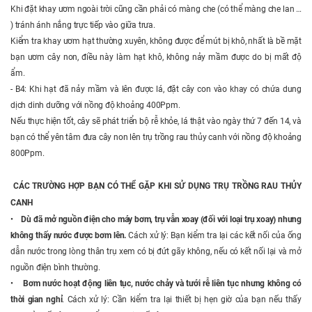
Khi đặt khay ươm ngoài trời cũng cần phải có màng che (có thể màng che lan …
) tránh ánh nắng trực tiếp vào giữa trưa.
Kiểm tra khay ươm hạt thường xuyên, không được để mút bị khô, nhất là bề mặt
bạn ươm cây non, điều này làm hạt khô, không nảy mầm được do bị mất độ
ẩm.
- B4: Khi hạt đã nảy mầm và lên được lá, đặt cây con vào khay có chứa dung
dịch dinh dưỡng với nồng độ khoảng 400Ppm.
Nếu thực hiện tốt, cây sẽ phát triển bộ rễ khỏe, lá thật vào ngày thứ 7 đến 14, và
bạn có thể yên tâm đưa cây non lên trụ trồng rau thủy canh với nồng độ khoảng
800Ppm.
CÁC TRƯỜNG HỢP BẠN CÓ THỂ GẶP KHI SỬ DỤNG TRỤ TRỒNG RAU THỦY
CANH
•
Dù đã mở nguồn điện cho máy bơm, trụ vẫn xoay (đối với loại trụ xoay) nhưng
không thấy nước được bơm lên.
Cách xử lý: Bạn kiểm tra lại các kết nối của ống
dẫn nước trong lòng thân trụ xem có bị đứt gãy không, nếu có kết nối lại và mở
nguồn điện bình thường.
•
Bơm nước hoạt động liên tục, nước chảy và tưới rễ liên tục nhưng không có
thời gian nghỉ
. Cách xử lý: Cần kiểm tra lại thiết bị hẹn giờ của bạn nếu thấy