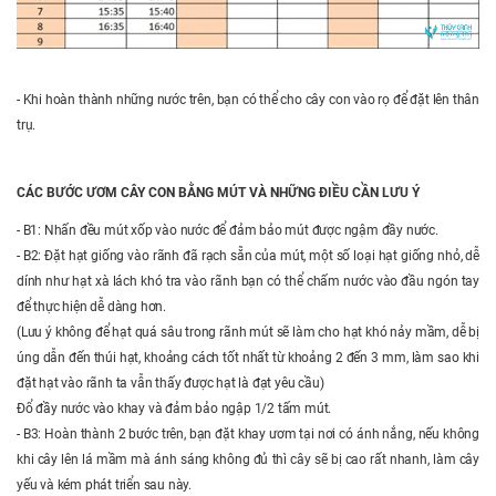
- Khi hoàn thành những nước trên, bạn có thể cho cây con vào rọ để đặt lên thân
trụ.
CÁC BƯỚC ƯƠM CÂY CON BẰNG MÚT VÀ NHỮNG ĐIỀU CẦN LƯU Ý
- B1: Nhấn đều mút xốp vào nước để đảm bảo mút được ngậm đầy nước.
- B2: Đặt hạt giống vào rãnh đã rạch sẵn của mút, một số loại hạt giống nhỏ, dễ
dính như hạt xà lách khó tra vào rãnh bạn có thể chấm nước vào đầu ngón tay
để thực hiện dễ dàng hơn.
(Lưu ý không để hạt quá sâu trong rãnh mút sẽ làm cho hạt khó nảy mầm, dễ bị
úng dẫn đến thúi hạt, khoảng cách tốt nhất từ khoảng 2 đến 3 mm, làm sao khi
đặt hạt vào rãnh ta vẫn thấy được hạt là đạt yêu cầu)
Đổ đầy nước vào khay và đảm bảo ngập 1/2 tấm mút.
- B3: Hoàn thành 2 bước trên, bạn đặt khay ươm tại nơi có ánh nắng, nếu không
khi cây lên lá mầm mà ánh sáng không đủ thì cây sẽ bị cao rất nhanh, làm cây
yếu và kém phát triển sau này.