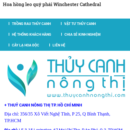
Hoa hồng leo quý phái Winchester Cathedral
TRỒNG RAU THỦY CANH
VẬT TƯ THỦY CANH
HỆ THỐNG KHÁCH HÀNG
CHIA SẺ KINH NGHIỆM
CÂY LẠ HOA ĐỘC
LIÊN HỆ
+ THUỶ CANH NÔNG THỊ TP. HỒ CHÍ MINH
Địa chỉ: 356/35 Xô Viết Nghệ Tĩnh, P 25, Q Bình Thạnh,
TP.HCM
Địa chỉ:
LE-3.15 Lexington, 67 Mai Chí Thọ, P.An Phú, Q.2, TP.HCM