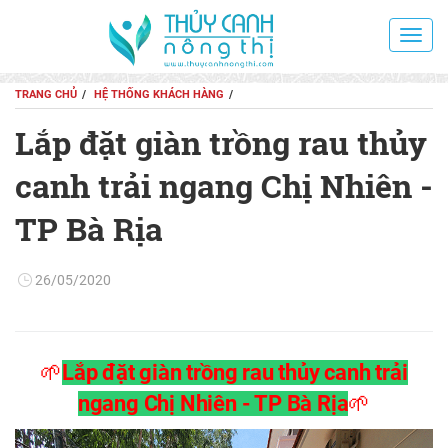
Toggl
navig
TRANG CHỦ
HỆ THỐNG KHÁCH HÀNG
Lắp đặt giàn trồng rau thủy
canh trải ngang Chị Nhiên -
TP Bà Rịa
26/05/2020
🌱
Lắp đặt giàn trồng rau thủy canh trải
ngang Chị Nhiên - TP Bà Rịa
🌱