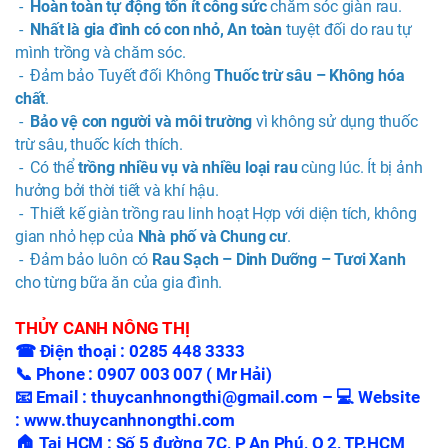
-
Hoàn toàn tự động tốn ít công sức
chăm sóc giàn rau.
-
Nhất là gia đình có con nhỏ, An toàn
tuyệt đối do rau tự
mình trồng và chăm sóc.
- Đảm bảo Tuyết đối Không
Thuốc trừ sâu – Không hóa
chất
.
-
Bảo vệ con người và môi trường
vì không sử dụng thuốc
trừ sâu, thuốc kích thích.
- Có thể
trồng nhiều vụ và nhiều loại rau
cùng lúc. Ít bị ảnh
hưởng bởi thời tiết và khí hậu.
- Thiết kế giàn trồng rau linh hoạt Hợp với diện tích, không
gian nhỏ hẹp của
Nhà phố và Chung cư
.
- Đảm bảo luôn có
Rau Sạch – Dinh Dưỡng – Tươi Xanh
cho từng bữa ăn của gia đình.
THỦY CANH NÔNG THỊ
☎
Điện thoại : 0285 448 3333
📞
Phone : 0907 003 007 ( Mr Hải)
📧
Email : thuycanhnongthi@gmail.com –
💻
Website
: www.thuycanhnongthi.com
🏠
Tại HCM : Số 5 đường 7C, P An Phú, Q 2, TP.HCM